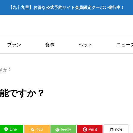
【九十九里】お得な公式予約サイト会員限定クーポン発行中！
プラン
食事
ペット
ニュー
すか？
能ですか？
Line
RSS
feedly
Pin it
note