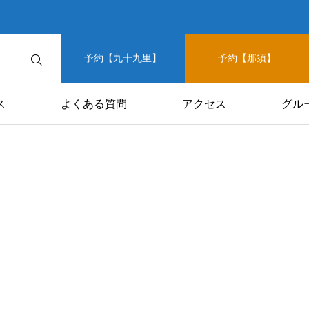
予約【九十九里】
予約【那須】
ス
よくある質問
アクセス
グル