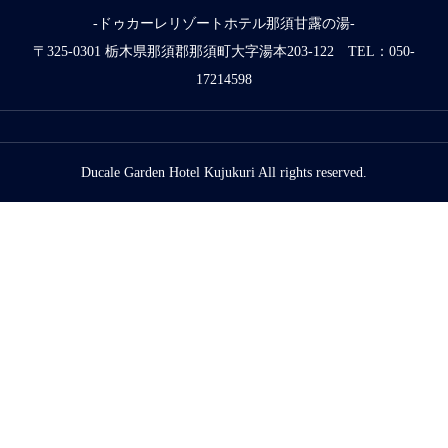
-ドゥカーレリゾートホテル那須甘露の湯-
〒325-0301 栃木県那須郡那須町大字湯本203-122 TEL：050-
17214598
Ducale Garden Hotel Kujukuri All rights reserved.