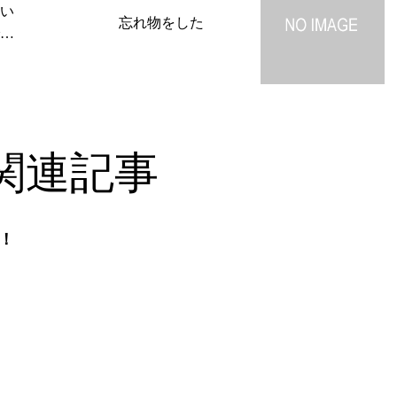
い
忘れ物をした
す
関連記事
た！