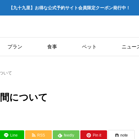
【九十九里】お得な公式予約サイト会員限定クーポン発行中！
プラン
食事
ペット
ニュー
ついて
時間について
Line
RSS
feedly
Pin it
note