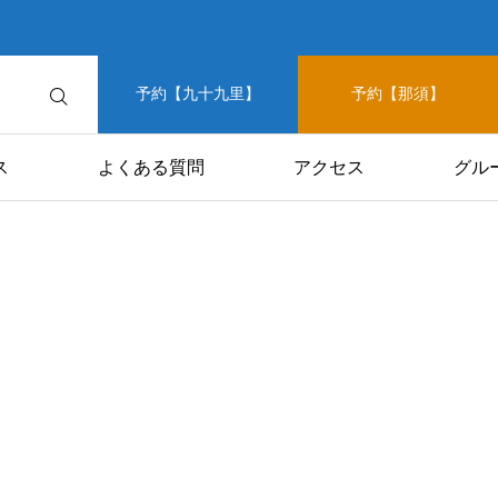
予約【九十九里】
予約【那須】
ス
よくある質問
アクセス
グル